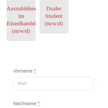
Auszubildender
Dualer
im
Student
Einzelhandel
(m/w/d)
(m/w/d)
Vorname
*
Nachname
*